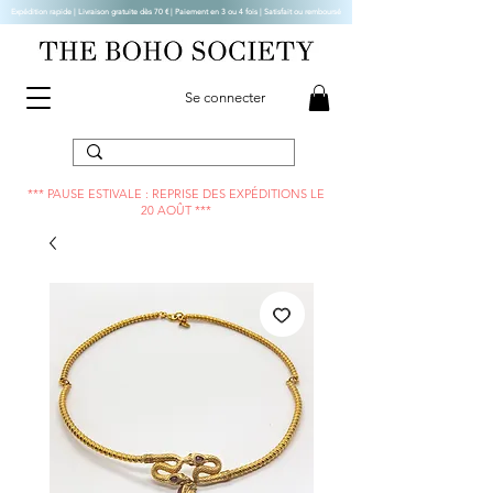
Expédition rapide | Livraison gratuite dès 70 € |
Paiement en 3 ou 4 fois | Satisfait ou remboursé
Se connecter
*** PAUSE ESTIVALE : REPRISE DES EXPÉDITIONS LE
20 AOÛT ***