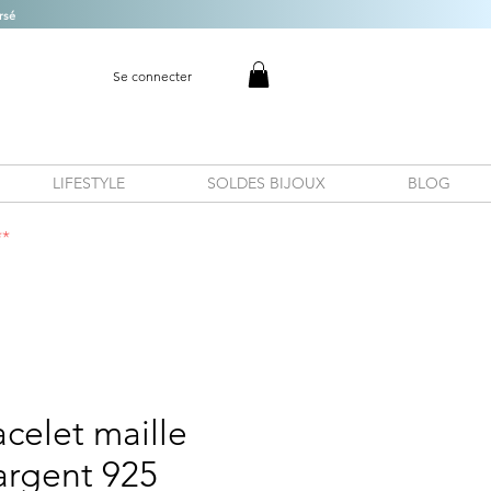
rsé
Se connecter
LIFESTYLE
SOLDES BIJOUX
BLOG
**
acelet maille
argent 925