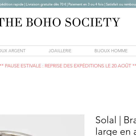
pédition rapide | Livraison gratuite dès 70 € |
Paiement en 3 ou 4 fois | Satisfait ou rembou
OUX ARGENT
JOAILLERIE
BIJOUX HOMME
** PAUSE ESTIVALE : REPRISE DES EXPÉDITIONS LE 20 AOÛT *
Solal | Br
large en 