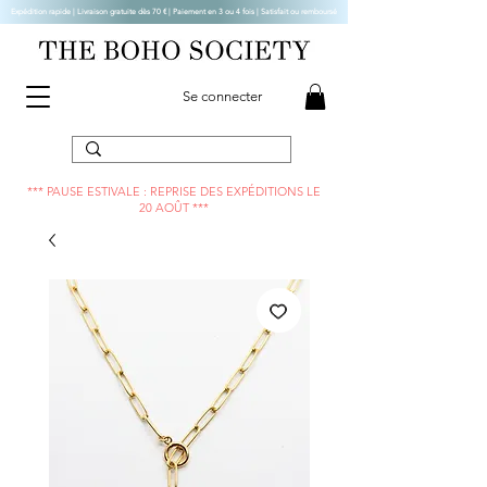
Expédition rapide | Livraison gratuite dès 70 € |
Paiement en 3 ou 4 fois | Satisfait ou remboursé
Se connecter
*** PAUSE ESTIVALE : REPRISE DES EXPÉDITIONS LE
20 AOÛT ***