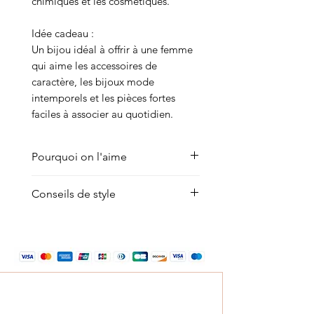
chimiques et les cosmétiques.
Idée cadeau :
Un bijou idéal à offrir à une femme
qui aime les accessoires de
caractère, les bijoux mode
intemporels et les pièces fortes
faciles à associer au quotidien.
Pourquoi on l'aime
Pour sa présence immédiate, son
Conseils de style
tombé parfait et sa capacité à
transformer une tenue simple en
Ce collier grosse maille s’adresse
look ultra stylé. C’est le genre de
aux femmes qui aiment les bijoux
collier que l’on enfile
affirmés et les silhouettes mode
instinctivement avec une chemise
faciles à personnaliser.
blanche ouverte, un débardeur
Look casual chic : porté avec
côtelé, un blazer oversize ou une
un t-shirt blanc, un jean brut et