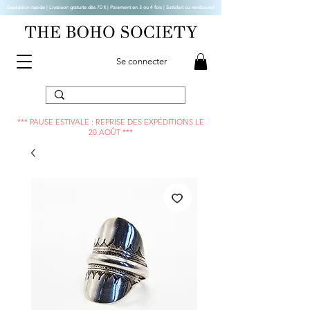
Expédition rapide | Livraison gratuite dès 70 € |
Paiement en 3 ou 4 fois | Satisfait ou remboursé
Se connecter
*** PAUSE ESTIVALE : REPRISE DES EXPÉDITIONS LE
20 AOÛT ***