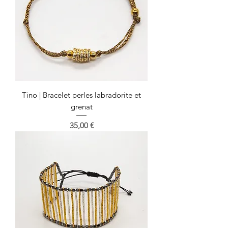
Tino | Bracelet perles labradorite et
grenat
Prix
35,00 €