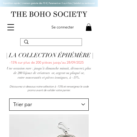
Expédition rapide | Livraison gratuite dès 70 € |
Paiement en 3 ou 4 fois | Satisfait ou remboursé
Se connecter
| LA COLLECTION ÉPHÉMÈRE |
-15% sur plus de 200 pièces jusqu'au 28/09/2025
Une occasion rare : jusqu’à dimanche minuit, découvrez plus
de 200 bijoux de créateurs or, argent ou plaqué or,
entre nouveautés et pièces iconiques, à -15%.
Découvrez ci-dessous notre sélection à -15% et renseignez le code
promo avant de valider votre panier.