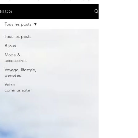
BLOG
Tous les posts
Tous les posts
Bijoux
Mode &
accessoires
Voyage, lifestyle,
pensées
Votre
communauté