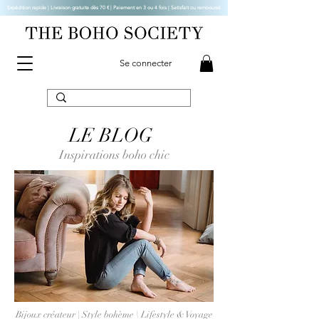
Expédition rapide | Livraison gratuite dès 70 € |
Paiement en 3 ou 4 fois | Satisfait ou remboursé
Se connecter
LE BLOG
Inspirations boho chic
Bijoux créateur | Style bohème \ Lifestyle & Voyage