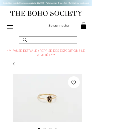
Expédition rapide | Livraison gratuite dès 70 € |
Paiement en 3 ou 4 fois | Satisfait ou remboursé
Se connecter
*** PAUSE ESTIVALE : REPRISE DES EXPÉDITIONS LE
20 AOÛT ***