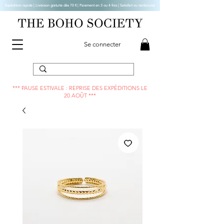
Expédition rapide | Livraison gratuite dès 70 € |
Paiement en 3 ou 4 fois | Satisfait ou remboursé
Se connecter
*** PAUSE ESTIVALE : REPRISE DES EXPÉDITIONS LE
20 AOÛT ***