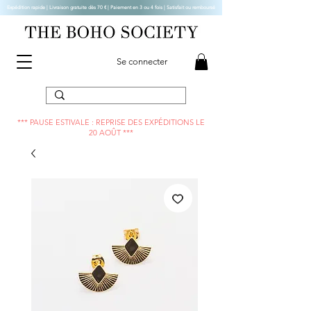
Expédition rapide | Livraison gratuite dès 70 € |
Paiement en 3 ou 4 fois | Satisfait ou remboursé
Se connecter
*** PAUSE ESTIVALE : REPRISE DES EXPÉDITIONS LE
20 AOÛT ***