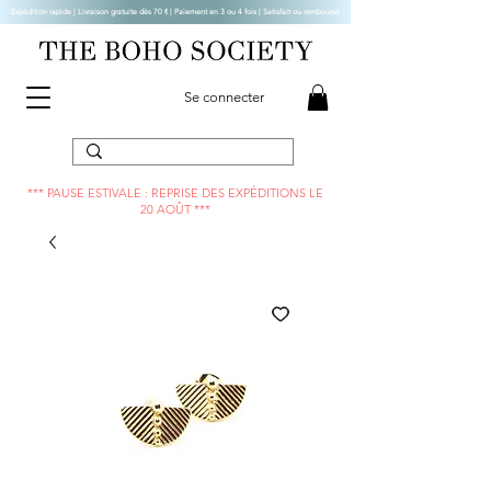
Expédition rapide | Livraison gratuite dès 70 € |
Paiement en 3 ou 4 fois | Satisfait ou remboursé
Se connecter
*** PAUSE ESTIVALE : REPRISE DES EXPÉDITIONS LE
20 AOÛT ***