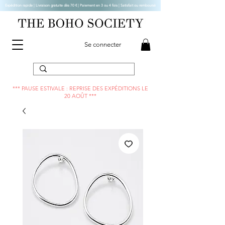
Expédition rapide | Livraison gratuite dès 70 € |
Paiement en 3 ou 4 fois | Satisfait ou remboursé
Se connecter
*** PAUSE ESTIVALE : REPRISE DES EXPÉDITIONS LE
20 AOÛT ***