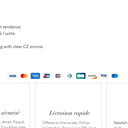
et tendance.
à l'unité.
ng with clear CZ zircons.
sécurisé
Livraison rapide
, Amex, Paypal,
Offerte en France dès 70 € en
Satisfai
3 ou 4 fois sans
point relais. Envoi sous 24h, jours
jours.