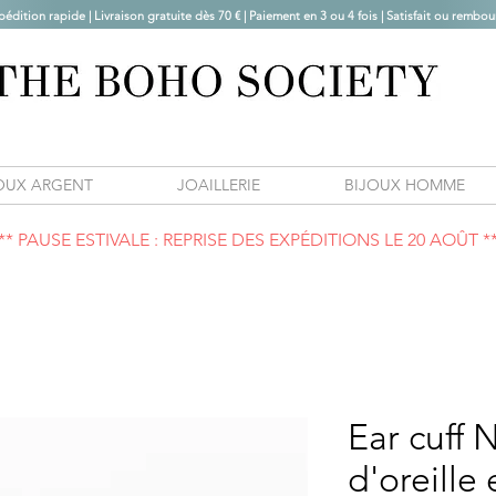
pédition rapide | Livraison gratuite dès 70 € |
Paiement en 3 ou 4 fois | Satisfait ou rembou
OUX ARGENT
JOAILLERIE
BIJOUX HOMME
** PAUSE ESTIVALE : REPRISE DES EXPÉDITIONS LE 20 AOÛT *
Ear cuff 
d'oreille