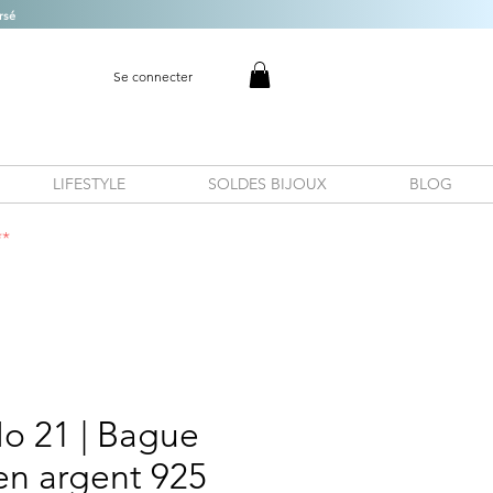
rsé
Se connecter
LIFESTYLE
SOLDES BIJOUX
BLOG
**
No 21 | Bague
 en argent 925