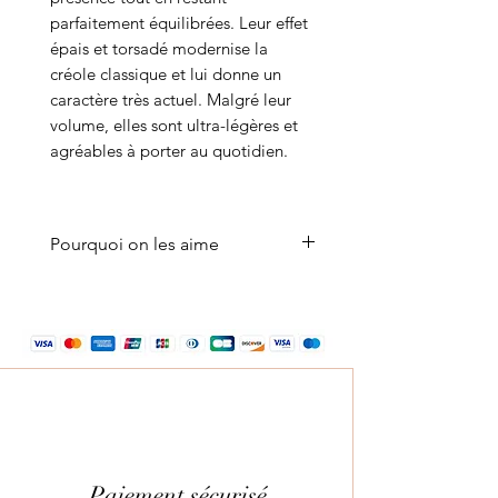
parfaitement équilibrées. Leur effet
épais et torsadé modernise la
créole classique et lui donne un
caractère très actuel. Malgré leur
volume, elles sont ultra-légères et
agréables à porter au quotidien.
Pourquoi on les aime
On aime ces boucles d'oreilles
créoles argent pour leur équilibre
parfait entre intemporalité et
tendance. Elles structurent
immédiatement un look,
apportent du relief à une
silhouette minimaliste et se
portent aussi bien avec un jean et
Paiement sécurisé