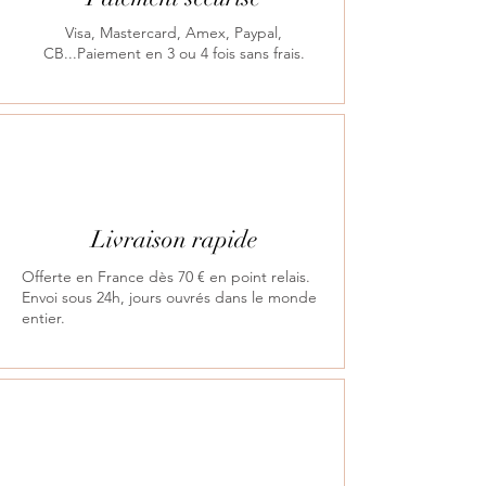
une chemise qu’avec une tenue
plus habillée. Une valeur sûre,
Visa, Mastercard, Amex, Paypal,
CB...Paiement en 3 ou 4 fois sans frais.
revisitée avec modernité.
Livraison rapide
Offerte en France dès 70 € en point relais.
Envoi sous 24h, jours ouvrés dans le monde
entier.