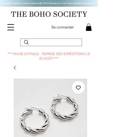
Expédition rapide | Livraison gratuite dès 70 € |
Paiement en 3 ou 4 fois | Satisfait ou remboursé
Se connecter
*** PAUSE ESTIVALE : REPRISE DES EXPÉDITIONS LE
20 AOÛT ***