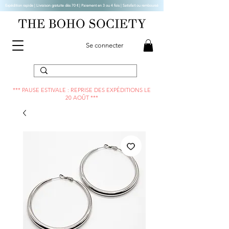
Expédition rapide | Livraison gratuite dès 70 € |
Paiement en 3 ou 4 fois | Satisfait ou remboursé
Se connecter
*** PAUSE ESTIVALE : REPRISE DES EXPÉDITIONS LE
20 AOÛT ***