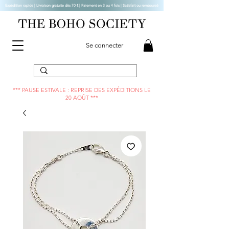
Expédition rapide | Livraison gratuite dès 70 € |
Paiement en 3 ou 4 fois | Satisfait ou remboursé
Se connecter
*** PAUSE ESTIVALE : REPRISE DES EXPÉDITIONS LE
20 AOÛT ***