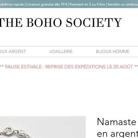
pédition rapide | Livraison gratuite dès 70 € |
Paiement en 3 ou 4 fois | Satisfait ou rembou
OUX ARGENT
JOAILLERIE
BIJOUX HOMME
** PAUSE ESTIVALE : REPRISE DES EXPÉDITIONS LE 20 AOÛT *
Namaste |
en argen