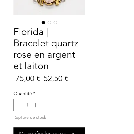
Florida |
Bracelet quartz
rose en argent
et laiton
Prix
Prix
 75,00 € 
52,50 €
original
promotionnel
Quantité
*
Rupture de stock
Me notifier lorsque cet article est disponible