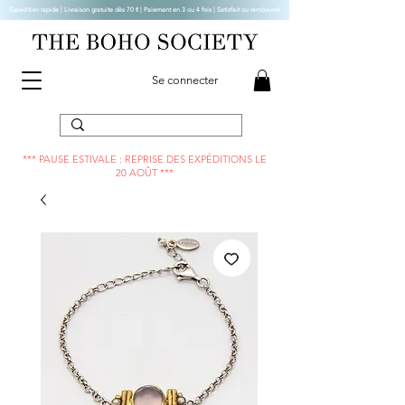
Expédition rapide | Livraison gratuite dès 70 € |
Paiement en 3 ou 4 fois | Satisfait ou remboursé
Se connecter
*** PAUSE ESTIVALE : REPRISE DES EXPÉDITIONS LE
20 AOÛT ***