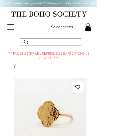
Expédition rapide | Livraison gratuite dès 70 € |
Paiement en 3 ou 4 fois | Satisfait ou remboursé
Se connecter
*** PAUSE ESTIVALE : REPRISE DES EXPÉDITIONS LE
20 AOÛT ***