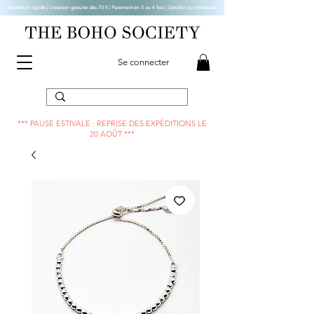
Expédition rapide | Livraison gratuite dès 70 € |
Paiement en 3 ou 4 fois | Satisfait ou remboursé
Se connecter
*** PAUSE ESTIVALE : REPRISE DES EXPÉDITIONS LE
20 AOÛT ***