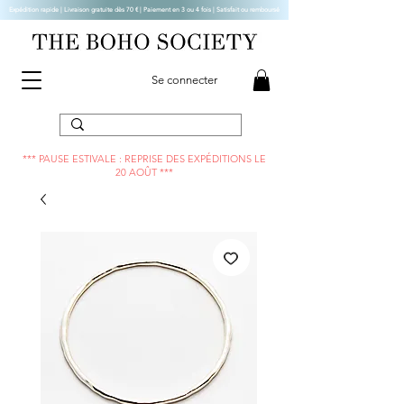
Expédition rapide | Livraison gratuite dès 70 € |
Paiement en 3 ou 4 fois | Satisfait ou remboursé
Se connecter
*** PAUSE ESTIVALE : REPRISE DES EXPÉDITIONS LE
20 AOÛT ***